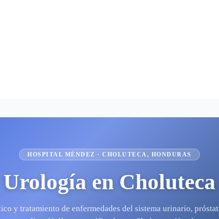
HOSPITAL MÉNDEZ ·
CHOLUTECA
, HONDURAS
Urología
en
Choluteca
ico y tratamiento de enfermedades del sistema urinario, próstat