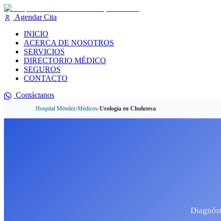
Agendar Cita
INICIO
ACERCA DE NOSOTROS
SERVICIOS
DIRECTORIO MÉDICO
SEGUROS
CONTACTO
Contáctanos
Hospital Méndez
›
Médicos
›
Urología
en
Choluteca
Diagnóst