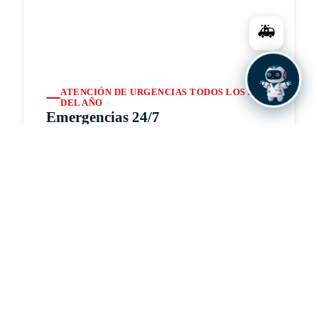
🚑
ATENCIÓN DE URGENCIAS TODOS LOS DÍAS
DEL AÑO
Emergencias 24/7
Nuestro servicio de emergencias cuenta con todas
las capacidades para la atención de adultos y
niños, disponible las 24 horas del día los 365 días
del año. Contamos con tecnología médica de
punta y el apoyo de un amplio equipo de
especialistas que garantizan una respuesta
inmediata ante cualquier urgencia.
Consultar por WhatsApp
👨‍⚕️ Ver Especialistas