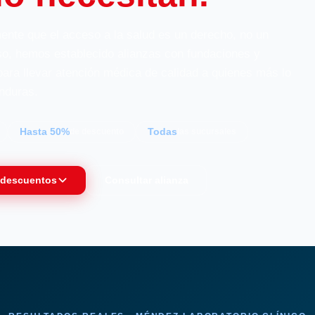
nte que el acceso a la salud es un derecho, no un
eso, hemos establecido alianzas con fundaciones y
ara llevar atención médica de calidad a quienes más lo
nduras.
Hasta 50%
Todas
de descuento
las sucursales
y descuentos
Consultar alianza