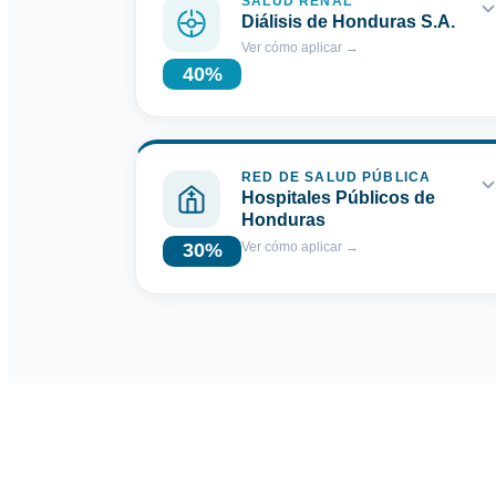
SALUD RENAL
Diálisis de Honduras S.A.
Ver cómo aplicar
→
40
%
RED DE SALUD PÚBLICA
Hospitales Públicos de
Honduras
Ver cómo aplicar
→
30
%