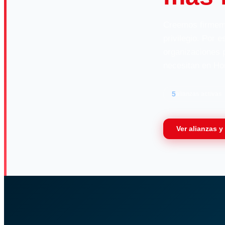
Creemos firmeme
privilegio. Por 
organizaciones p
necesitan en Ho
5
alianzas activas
Ver alianzas 