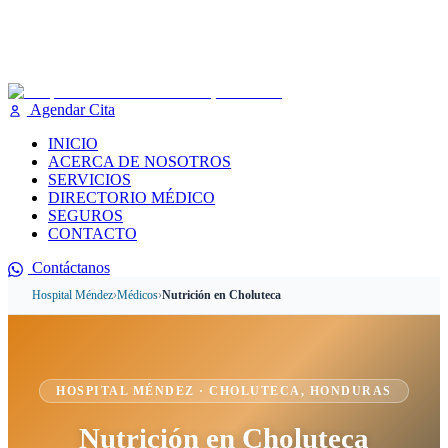
Agendar Cita
INICIO
ACERCA DE NOSOTROS
SERVICIOS
DIRECTORIO MÉDICO
SEGUROS
CONTACTO
Contáctanos
Hospital Méndez
›
Médicos
›
Nutrición
en
Choluteca
HOSPITAL MÉNDEZ ·
CHOLUTECA
, HONDURAS
Nutrición
en
Choluteca