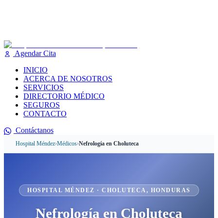
Agendar Cita
INICIO
ACERCA DE NOSOTROS
SERVICIOS
DIRECTORIO MÉDICO
SEGUROS
CONTACTO
Contáctanos
Hospital Méndez
›
Médicos
›
Nefrología
en
Choluteca
HOSPITAL MÉNDEZ ·
CHOLUTECA
, HONDURAS
Nefrología
en
Choluteca