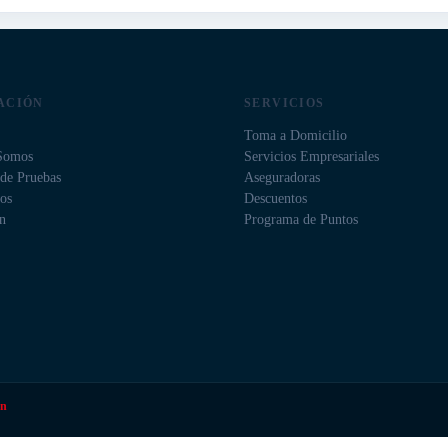
ACIÓN
SERVICIOS
Toma a Domicilio
Somos
Servicios Empresariales
 de Pruebas
Aseguradoras
vos
Descuentos
n
Programa de Puntos
hn