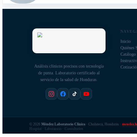
NAVEG
Inicio
Quiénes 
Catálogo
Instructi
Análisis clínicos precisos con tecnología
Cotizació
de punta. Laboratorio certificado al
servicio de la salud de Honduras.
©
2026
Méndez Laboratorio Clínico
·
Choluteca, Honduras
·
mendez.
Hospital · Laboratorio · Consultorios