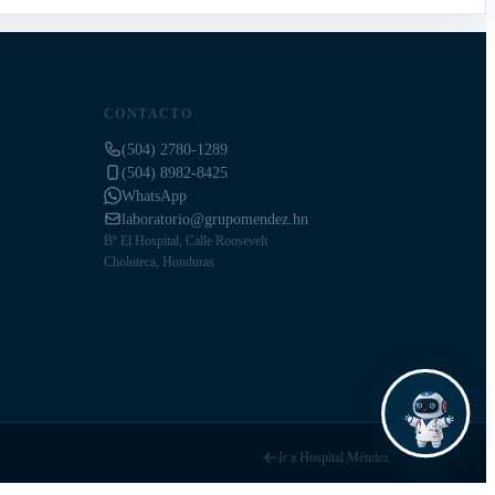
CONTACTO
(504) 2780-1289
(504) 8982-8425
WhatsApp
laboratorio@grupomendez.hn
Bº El Hospital, Calle Roosevelt
Choluteca, Honduras
Ir a Hospital Méndez