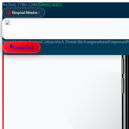
(504) 2780-1289
|
8982-8425
Hospital Méndez
Inicio
Quiénes Somos
Cotización
A Domicilio
Aseguradoras
Empresas
P
Cotizar Ahora