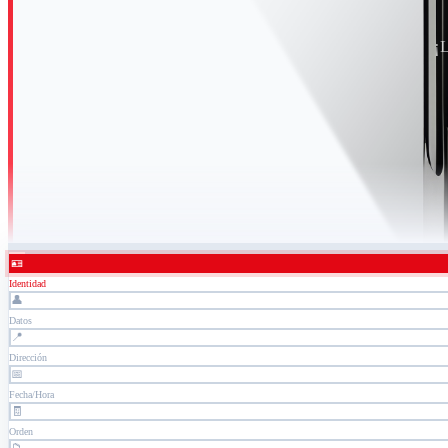
¡
🪪
Identidad
👤
Datos
📍
Dirección
📅
Fecha/Hora
🧾
Orden