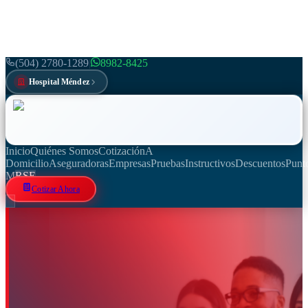
(504) 2780-1289
|
8982-8425
Hospital Méndez
Inicio
Quiénes Somos
Cotización
A
Domicilio
Aseguradoras
Empresas
Pruebas
Instructivos
Descuentos
Punt
M
RSE
Cotizar Ahora