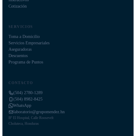
Cotización
SERVICIOS
Toma a Domicilio
Servicios Empresariales
Aseguradoras
Descuentos
Programa de Puntos
CONTACTO
(504) 2780-1289
(504) 8982-8425
WhatsApp
laboratorio@grupomendez.hn
Bº El Hospital, Calle Roosevelt
Choluteca, Honduras