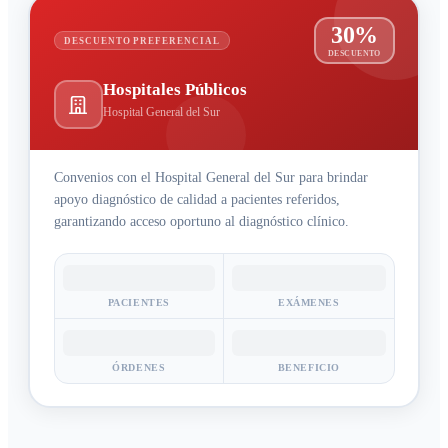
30%
DESCUENTO PREFERENCIAL
DESCUENTO
Hospitales Públicos
Hospital General del Sur
Convenios con el Hospital General del Sur para brindar
apoyo diagnóstico de calidad a pacientes referidos,
garantizando acceso oportuno al diagnóstico clínico.
PACIENTES
EXÁMENES
ÓRDENES
BENEFICIO