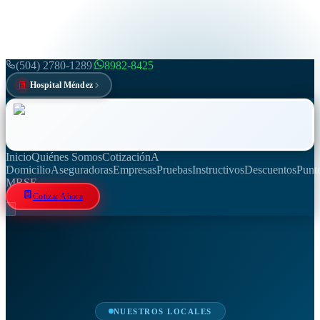
(504) 2780-1289
|
8982-8425
Hospital Méndez
Inicio
Quiénes Somos
Cotización
A
Domicilio
Aseguradoras
Empresas
Pruebas
Instructivos
Descuentos
Punt
M
RSE
Cotizar Ahora
NUESTROS LOCALES