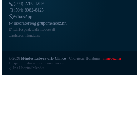
(504) 2780-1289
(504) 8982-8425
WhatsApp
laboratorio@grupomendez.hn
Bº El Hospital, Calle Roosevelt
Choluteca, Honduras
©
2026
Méndez Laboratorio Clínico
·
Choluteca, Honduras
·
mendez.hn
Hospital · Laboratorio · Consultorios
Ir a Hospital Méndez