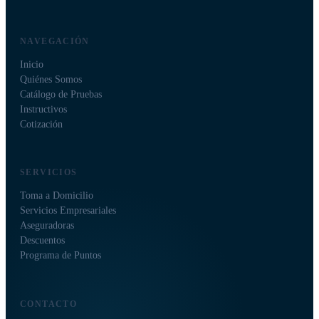
NAVEGACIÓN
Inicio
Quiénes Somos
Catálogo de Pruebas
Instructivos
Cotización
SERVICIOS
Toma a Domicilio
Servicios Empresariales
Aseguradoras
Descuentos
Programa de Puntos
CONTACTO