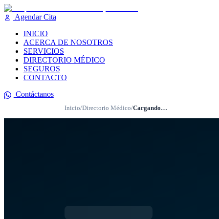
Agendar Cita
INICIO
ACERCA DE NOSOTROS
SERVICIOS
DIRECTORIO MÉDICO
SEGUROS
CONTACTO
Contáctanos
Inicio
/
Directorio Médico
/
Cargando…