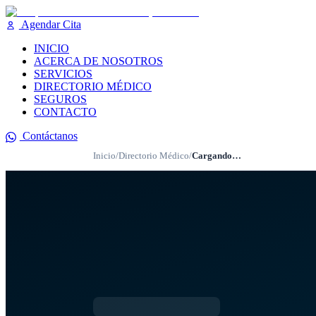
Agendar Cita
INICIO
ACERCA DE NOSOTROS
SERVICIOS
DIRECTORIO MÉDICO
SEGUROS
CONTACTO
Contáctanos
Inicio
/
Directorio Médico
/
Cargando…