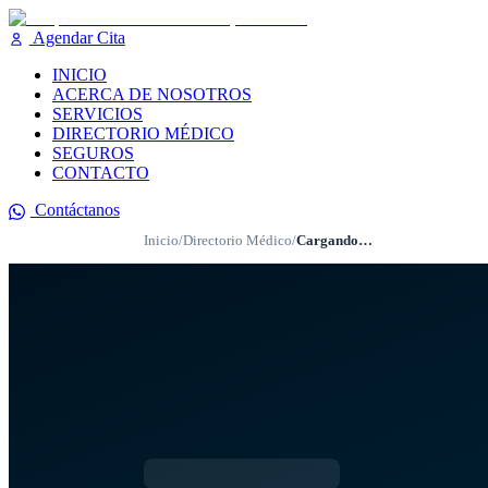
Agendar Cita
INICIO
ACERCA DE NOSOTROS
SERVICIOS
DIRECTORIO MÉDICO
SEGUROS
CONTACTO
Contáctanos
Inicio
/
Directorio Médico
/
Cargando…