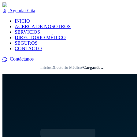
Agendar Cita
INICIO
ACERCA DE NOSOTROS
SERVICIOS
DIRECTORIO MÉDICO
SEGUROS
CONTACTO
Contáctanos
Inicio
/
Directorio Médico
/
Cargando…