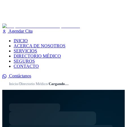
Agendar Cita
INICIO
ACERCA DE NOSOTROS
SERVICIOS
DIRECTORIO MÉDICO
SEGUROS
CONTACTO
Contáctanos
Inicio
/
Directorio Médico
/
Cargando…