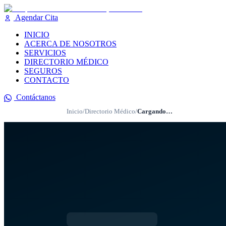
Agendar Cita
INICIO
ACERCA DE NOSOTROS
SERVICIOS
DIRECTORIO MÉDICO
SEGUROS
CONTACTO
Contáctanos
Inicio
/
Directorio Médico
/
Cargando…