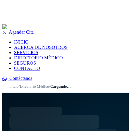
Agendar Cita
INICIO
ACERCA DE NOSOTROS
SERVICIOS
DIRECTORIO MÉDICO
SEGUROS
CONTACTO
Contáctanos
Inicio
/
Directorio Médico
/
Cargando…