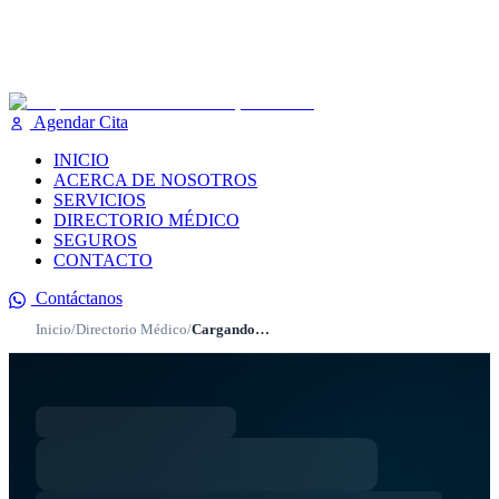
Agendar Cita
INICIO
ACERCA DE NOSOTROS
SERVICIOS
DIRECTORIO MÉDICO
SEGUROS
CONTACTO
Contáctanos
Inicio
/
Directorio Médico
/
Cargando…