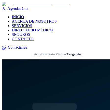
Agendar Cita
INICIO
ACERCA DE NOSOTROS
SERVICIOS
DIRECTORIO MÉDICO
SEGUROS
CONTACTO
Contáctanos
Inicio
/
Directorio Médico
/
Cargando…