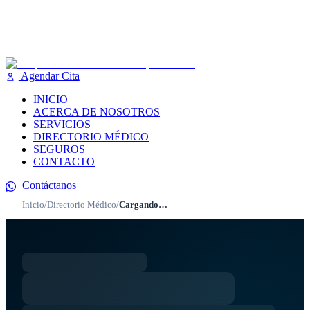
Agendar Cita
INICIO
ACERCA DE NOSOTROS
SERVICIOS
DIRECTORIO MÉDICO
SEGUROS
CONTACTO
Contáctanos
Inicio
/
Directorio Médico
/
Cargando…