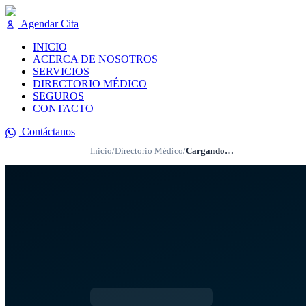
Agendar Cita
INICIO
ACERCA DE NOSOTROS
SERVICIOS
DIRECTORIO MÉDICO
SEGUROS
CONTACTO
Contáctanos
Inicio
/
Directorio Médico
/
Cargando…