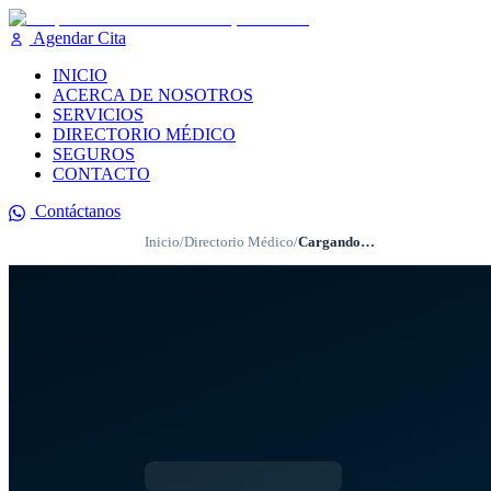
Agendar Cita
INICIO
ACERCA DE NOSOTROS
SERVICIOS
DIRECTORIO MÉDICO
SEGUROS
CONTACTO
Contáctanos
Inicio
/
Directorio Médico
/
Cargando…