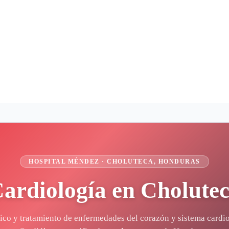
HOSPITAL MÉNDEZ ·
CHOLUTECA
, HONDURAS
ardiología
en
Cholute
ico y tratamiento de enfermedades del corazón y sistema cardio